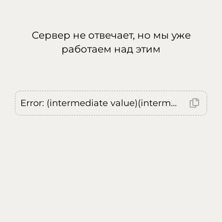
Сервер не отвечает, но мы уже
работаем над этим
Error: (intermediate value)(intermediate value)(intermediate value).replaceAll is not a function