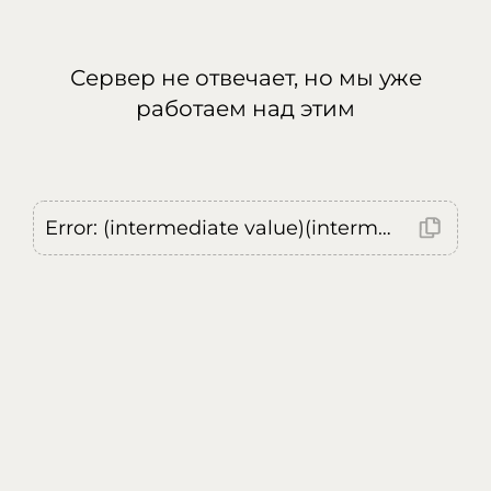
Сервер не отвечает, но мы уже
работаем над этим
Error: (intermediate value)(intermediate value)(intermediate value).replaceAll is not a function